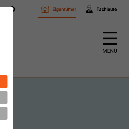
Eigentümer
Fachleute
t
m
MENÜ