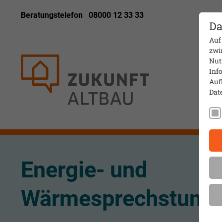
Beratungstelefon
08000 12 33 33
Da
Auf
zwi
Nut
Info
Auf
Dat
Energie- und
Wärmesprechstund