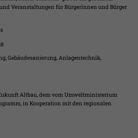
Erfasst Statistiken über Besuche des Benutzers auf
und Veranstaltungen für Bürgerinnen und Bürger
der Webseite, wie z.B. die Anzahl der Besuche,
Zweck
durchschnittliche Verweildauer auf der Webseite
und welche Seiten gelesen wurden.
is
Name
_pk_ses
de
Anbieter
Matomo
ng, Gebäudesanierung, Anlagentechnik,
Laufzeit
30 Min.
Wird verwendet, im Seitenaufrufe des Besuchers
Zweck
während der Sitzung nachzuverfolgen
Zukunft Altbau, dem vom Umweltministerium
ogramm, in Kooperation mit den regionalen