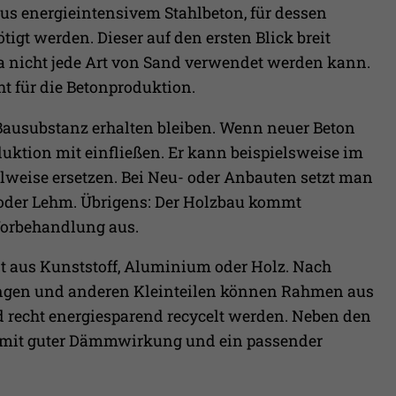
Erfasst Statistiken über Besuche des Benutzers auf
us energieintensivem Stahlbeton, für dessen
der Webseite, wie z.B. die Anzahl der Besuche,
Zweck
gt werden. Dieser auf den ersten Blick breit
durchschnittliche Verweildauer auf der Webseite
 da nicht jede Art von Sand verwendet werden kann.
und welche Seiten gelesen wurden.
ht für die Betonproduktion.
Name
_pk_ses
Bausubstanz erhalten bleiben. Wenn neuer Beton
duktion mit einfließen. Er kann beispielsweise im
Anbieter
Matomo
lweise ersetzen. Bei Neu- oder Anbauten setzt man
z oder Lehm. Übrigens: Der Holzbau kommt
Laufzeit
30 Min.
Vorbehandlung aus.
Wird verwendet, im Seitenaufrufe des Besuchers
Zweck
während der Sitzung nachzuverfolgen
t aus Kunststoff, Aluminium oder Holz. Nach
ungen und anderen Kleinteilen können Rahmen aus
 recht energiesparend recycelt werden. Neben den
g mit guter Dämmwirkung und ein passender