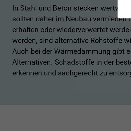
E
In Stahl und Beton stecken wertvolle 
Es
be
sollten daher im Neubau vermieden
fu
erhalten oder wiederverwertet werde
werden, sind alternative Rohstoffe w
St
Auch bei der Wärmedämmung gibt es
Un
Alternativen. Schadstoffe in der bes
Si
ve
erkennen und sachgerecht zu entsor
We
ve
E
Wi
zu