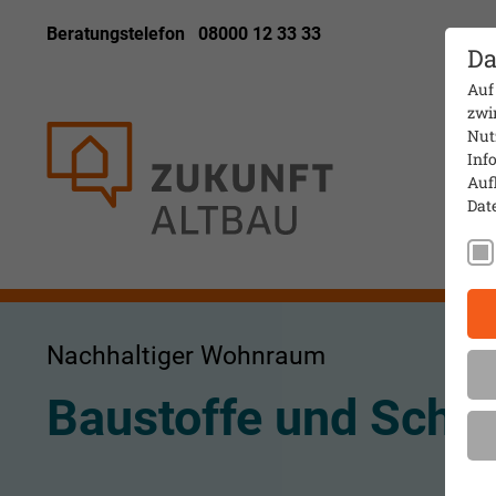
Beratungstelefon
08000 12 33 33
Da
Auf
zwi
Nut
Info
Auf
Dat
Nachhaltiger Wohnraum
Baustoffe und Schad