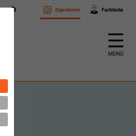
Eigentümer
Fachleute
t
m
MENÜ