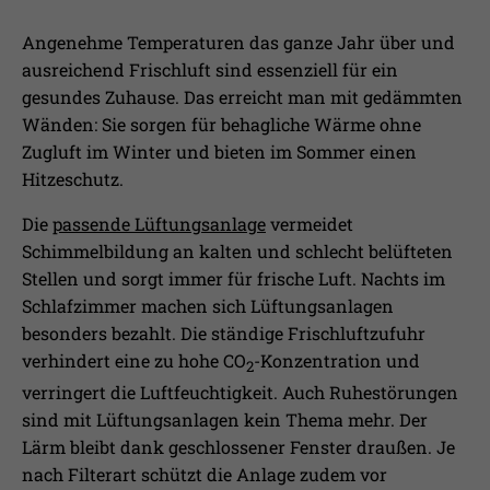
Laufzeit
1 Jahr
Ihnen zusätzliche Informationen anzubieten.
Angenehme Temperaturen das ganze Jahr über und
Erfasst Statistiken über Besuche des
ausreichend Frischluft sind essenziell für ein
Benutzers auf der Webseite, wie z.B. die
gesundes Zuhause. Das erreicht man mit gedämmten
Zweck
Anzahl der Besuche, durchschnittliche
Wänden: Sie sorgen für behagliche Wärme ohne
Verweildauer auf der Webseite und
welche Seiten gelesen wurden.
Zugluft im Winter und bieten im Sommer einen
Hitzeschutz.
Name
_pk_ses
Die
passende Lüftungsanlage
vermeidet
Schimmelbildung an kalten und schlecht belüfteten
Anbieter
Matomo
Stellen und sorgt immer für frische Luft. Nachts im
Schlafzimmer machen sich Lüftungsanlagen
Laufzeit
30 Min.
besonders bezahlt. Die ständige Frischluftzufuhr
verhindert eine zu hohe CO
-Konzentration und
2
Wird verwendet, im Seitenaufrufe des
verringert die Luftfeuchtigkeit. Auch Ruhestörungen
Zweck
Besuchers während der Sitzung
nachzuverfolgen
sind mit Lüftungsanlagen kein Thema mehr. Der
Lärm bleibt dank geschlossener Fenster draußen. Je
nach Filterart schützt die Anlage zudem vor