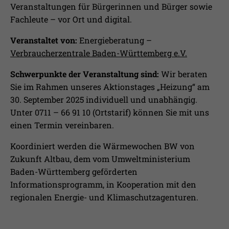
Laufzeit
1 Jahr
Ihnen zusätzliche Informationen anzubieten.
Veranstaltungen für Bürgerinnen und Bürger sowie
Fachleute – vor Ort und digital.
Erfasst Statistiken über Besuche des
Benutzers auf der Webseite, wie z.B. die
Veranstaltet von:
Energieberatung –
Zweck
Anzahl der Besuche, durchschnittliche
Verbraucherzentrale Baden-Württemberg e.V.
Verweildauer auf der Webseite und
welche Seiten gelesen wurden.
Schwerpunkte der Veranstaltung sind:
Wir beraten
Sie im Rahmen unseres Aktionstages „Heizung“ am
30. September 2025 individuell und unabhängig.
Name
_pk_ses
Unter 0711 – 66 91 10 (Ortstarif) können Sie mit uns
einen Termin vereinbaren.
Anbieter
Matomo
Koordiniert werden die Wärmewochen BW von
Laufzeit
30 Min.
Zukunft Altbau, dem vom Umweltministerium
Baden-Württemberg geförderten
Wird verwendet, im Seitenaufrufe des
Informationsprogramm, in Kooperation mit den
Zweck
Besuchers während der Sitzung
nachzuverfolgen
regionalen Energie- und Klimaschutzagenturen.