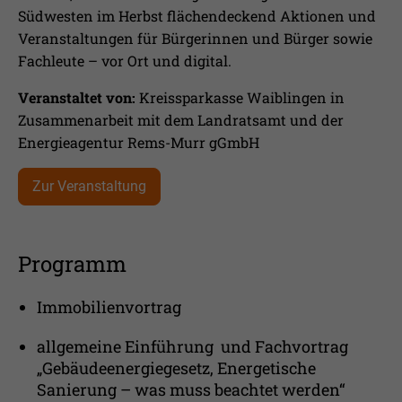
Laufzeit
1 Jahr
Ihnen zusätzliche Informationen anzubieten.
Südwesten im Herbst flächendeckend Aktionen und
Veranstaltungen für Bürgerinnen und Bürger sowie
Erfasst Statistiken über Besuche des
Fachleute – vor Ort und digital.
Benutzers auf der Webseite, wie z.B. die
Zweck
Anzahl der Besuche, durchschnittliche
Veranstaltet von:
Kreissparkasse Waiblingen in
Verweildauer auf der Webseite und
Zusammenarbeit mit dem Landratsamt und der
welche Seiten gelesen wurden.
Energieagentur Rems-Murr gGmbH
Name
_pk_ses
Zur Veranstaltung
Anbieter
Matomo
Programm
Laufzeit
30 Min.
Wird verwendet, im Seitenaufrufe des
Immobilienvortrag
Zweck
Besuchers während der Sitzung
nachzuverfolgen
allgemeine Einführung und Fachvortrag
„Gebäudeenergiegesetz, Energetische
Sanierung – was muss beachtet werden“