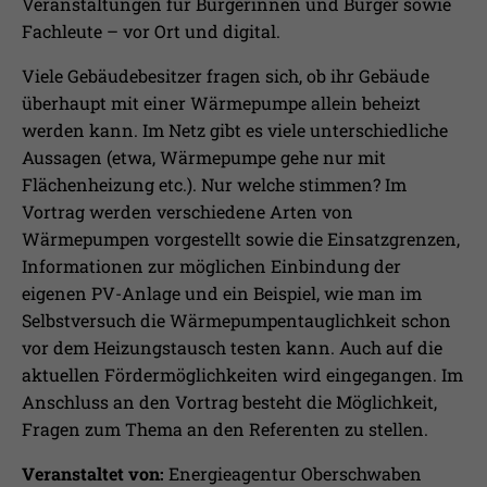
Laufzeit
1 Jahr
Veranstaltungen für Bürgerinnen und Bürger sowie
Ihnen zusätzliche Informationen anzubieten.
Fachleute – vor Ort und digital.
Erfasst Statistiken über Besuche des
Viele Gebäudebesitzer fragen sich, ob ihr Gebäude
Benutzers auf der Webseite, wie z.B. die
Zweck
Anzahl der Besuche, durchschnittliche
überhaupt mit einer Wärmepumpe allein beheizt
Verweildauer auf der Webseite und
werden kann. Im Netz gibt es viele unterschiedliche
welche Seiten gelesen wurden.
Aussagen (etwa, Wärmepumpe gehe nur mit
Flächenheizung etc.). Nur welche stimmen? Im
Vortrag werden verschiedene Arten von
Name
_pk_ses
Wärmepumpen vorgestellt sowie die Einsatzgrenzen,
Informationen zur möglichen Einbindung der
Anbieter
Matomo
eigenen PV-Anlage und ein Beispiel, wie man im
Laufzeit
30 Min.
Selbstversuch die Wärmepumpentauglichkeit schon
vor dem Heizungstausch testen kann. Auch auf die
Wird verwendet, im Seitenaufrufe des
aktuellen Fördermöglichkeiten wird eingegangen. Im
Zweck
Besuchers während der Sitzung
Anschluss an den Vortrag besteht die Möglichkeit,
nachzuverfolgen
Fragen zum Thema an den Referenten zu stellen.
Veranstaltet von:
Energieagentur Oberschwaben