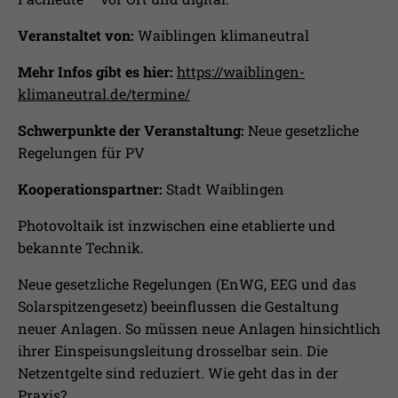
Laufzeit
1 Jahr
Ihnen zusätzliche Informationen anzubieten.
Veranstaltet von:
Waiblingen klimaneutral
Erfasst Statistiken über Besuche des
Benutzers auf der Webseite, wie z.B. die
Mehr Infos gibt es hier:
https://waiblingen-
Zweck
Anzahl der Besuche, durchschnittliche
klimaneutral.de/termine/
Verweildauer auf der Webseite und
welche Seiten gelesen wurden.
Schwerpunkte der Veranstaltung:
Neue gesetzliche
Regelungen für PV
Name
_pk_ses
Kooperationspartner:
Stadt Waiblingen
Anbieter
Matomo
Photovoltaik ist inzwischen eine etablierte und
bekannte Technik.
Laufzeit
30 Min.
Neue gesetzliche Regelungen (EnWG, EEG und das
Wird verwendet, im Seitenaufrufe des
Solarspitzengesetz) beeinflussen die Gestaltung
Zweck
Besuchers während der Sitzung
neuer Anlagen. So müssen neue Anlagen hinsichtlich
nachzuverfolgen
ihrer Einspeisungsleitung drosselbar sein. Die
Netzentgelte sind reduziert. Wie geht das in der
Praxis?