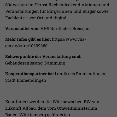
Laufzeit
1 Jahr
Ihnen zusätzliche Informationen anzubieten.
Südwesten im Herbst flächendeckend Aktionen und
Veranstaltungen für Bürgerinnen und Bürger sowie
Erfasst Statistiken über Besuche des
Fachleute – vor Ort und digital.
Benutzers auf der Webseite, wie z.B. die
Zweck
Anzahl der Besuche, durchschnittliche
Veranstaltet von:
VHS Nördlicher Breisgau
Verweildauer auf der Webseite und
welche Seiten gelesen wurden.
Mehr Infos gibt es hier:
https://www.vhs-
em.de/kurs/10399360
Name
_pk_ses
Schwerpunkte der Veranstaltung sind:
Gebäudesanierung, Dämmung
Anbieter
Matomo
Kooperationspartner ist:
Landkreis Emmendingen,
Laufzeit
30 Min.
Stadt Emmendingen
Wird verwendet, im Seitenaufrufe des
Zweck
Besuchers während der Sitzung
nachzuverfolgen
Koordiniert werden die Wärmewochen BW von
Zukunft Altbau, dem vom Umweltministerium
Baden-Württemberg geförderten