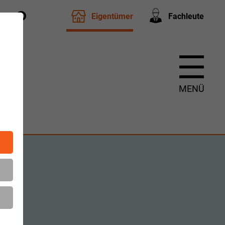
Eigentümer
Fachleute
t
m
MENÜ