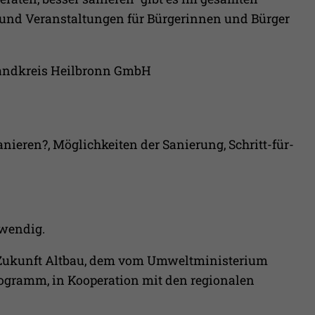
Erfasst Statistiken über Besuche des Benutzers auf
und Veranstaltungen für Bürgerinnen und Bürger
der Webseite, wie z.B. die Anzahl der Besuche,
Zweck
durchschnittliche Verweildauer auf der Webseite
und welche Seiten gelesen wurden.
andkreis Heilbronn GmbH
Name
_pk_ses
Anbieter
Matomo
ieren?, Möglichkeiten der Sanierung, Schritt-für-
Laufzeit
30 Min.
Wird verwendet, im Seitenaufrufe des Besuchers
Zweck
während der Sitzung nachzuverfolgen
twendig.
Zukunft Altbau, dem vom Umweltministerium
ogramm, in Kooperation mit den regionalen