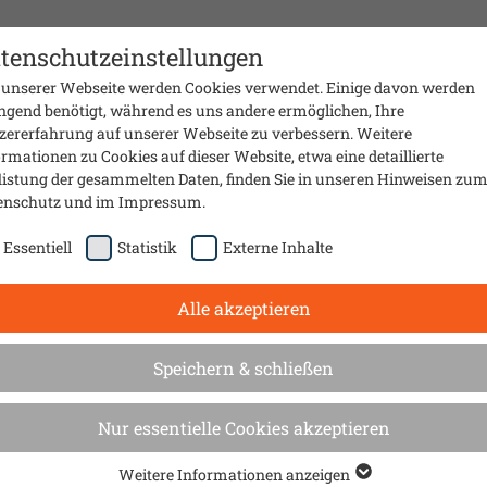
Presse
Material
Sanierungsmobil
Über uns
Kontak
tenschutzeinstellungen
 unserer Webseite werden Cookies verwendet. Einige davon werden
ngend benötigt, während es uns andere ermöglichen, Ihre
zererfahrung auf unserer Webseite zu verbessern. Weitere
rmationen zu Cookies auf dieser Website, etwa eine detaillierte
listung der gesammelten Daten, finden Sie in unseren Hinweisen zu
enschutz
und im
Impressum
.
Essentiell
Statistik
Externe Inhalte
Alle akzeptieren
Speichern & schließen
ft –
Nur essentielle Cookies akzeptieren
gentümerinnen
Weitere Informationen anzeigen