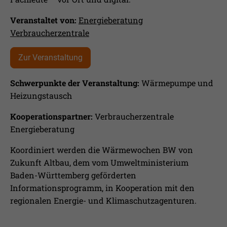
Laufzeit
1 Jahr
Ihnen zusätzliche Informationen anzubieten.
Veranstaltet von:
Energieberatung
Erfasst Statistiken über Besuche des
Verbraucherzentrale
Benutzers auf der Webseite, wie z.B. die
Zweck
Anzahl der Besuche, durchschnittliche
Verweildauer auf der Webseite und
Zur Veranstaltung
welche Seiten gelesen wurden.
Schwerpunkte der Veranstaltung:
Wärmepumpe und
Heizungstausch
Name
_pk_ses
Kooperationspartner:
Verbraucherzentrale
Anbieter
Matomo
Energieberatung
Laufzeit
30 Min.
Koordiniert werden die Wärmewochen BW von
Zukunft Altbau, dem vom Umweltministerium
Wird verwendet, im Seitenaufrufe des
Baden-Württemberg geförderten
Zweck
Besuchers während der Sitzung
Informationsprogramm, in Kooperation mit den
nachzuverfolgen
regionalen Energie- und Klimaschutzagenturen.