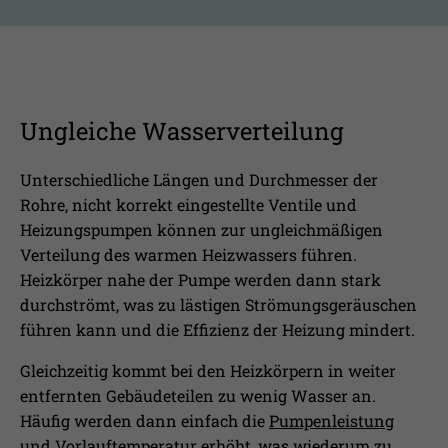
Laufzeit
1 Jahr
Ihnen zusätzliche Informationen anzubieten.
Erfasst Statistiken über Besuche des
Benutzers auf der Webseite, wie z.B. die
Zweck
Anzahl der Besuche, durchschnittliche
Verweildauer auf der Webseite und
Ungleiche Wasserverteilung
welche Seiten gelesen wurden.
Unterschiedliche Längen und Durchmesser der
Name
_pk_ses
Rohre, nicht korrekt eingestellte Ventile und
Heizungspumpen können zur ungleichmäßigen
Anbieter
Matomo
Verteilung des warmen Heizwassers führen.
Heizkörper nahe der Pumpe werden dann stark
Laufzeit
30 Min.
durchströmt, was zu lästigen Strömungsgeräuschen
führen kann und die Effizienz der Heizung mindert.
Wird verwendet, im Seitenaufrufe des
Zweck
Besuchers während der Sitzung
Gleichzeitig kommt bei den Heizkörpern in weiter
nachzuverfolgen
entfernten Gebäudeteilen zu wenig Wasser an.
Häufig werden dann einfach die
Pumpenleistung
und
Vorlauftemperatur
erhöht, was wiederum zu