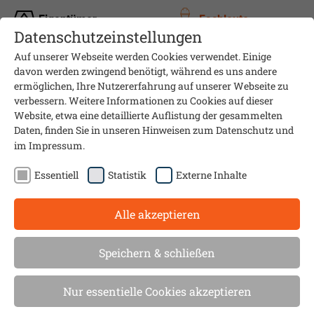
Eigentümer
Fachleute
Datenschutzeinstellungen
Auf unserer Webseite werden Cookies verwendet. Einige
davon werden zwingend benötigt, während es uns andere
ermöglichen, Ihre Nutzererfahrung auf unserer Webseite zu
verbessern. Weitere Informationen zu Cookies auf dieser
Website, etwa eine detaillierte Auflistung der gesammelten
Daten, finden Sie in unseren Hinweisen zum
Datenschutz
und
im
Impressum
.
Essentiell
Statistik
Externe Inhalte
Alle akzeptieren
Beratungskompetenz neutral und vor Ort
Clever sanieren: Fördermittel
Speichern & schließen
für Ihre energetische
Nur essentielle Cookies akzeptieren
Modernisierung und den