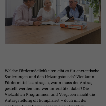
Laufzeit
1 Jahr
Ihnen zusätzliche Informationen anzubieten.
Erfasst Statistiken über Besuche des
Benutzers auf der Webseite, wie z.B. die
Zweck
Anzahl der Besuche, durchschnittliche
Verweildauer auf der Webseite und
welche Seiten gelesen wurden.
Name
_pk_ses
Anbieter
Matomo
Laufzeit
30 Min.
Welche Fördermöglichkeiten gibt es für energetische
Sanierungen und den Heizungstausch? Wer kann
Wird verwendet, im Seitenaufrufe des
Fördermittel beantragen, wann muss der Antrag
Zweck
Besuchers während der Sitzung
gestellt werden und wer unterstützt dabei? Die
nachzuverfolgen
Vielzahl an Programmen und Vorgaben macht die
Antragstellung oft kompliziert – doch mit der