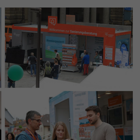
Erfasst Statistiken über Besuche des Benutzers auf
der Webseite, wie z.B. die Anzahl der Besuche,
Zweck
durchschnittliche Verweildauer auf der Webseite
und welche Seiten gelesen wurden.
Name
_pk_ses
Anbieter
Matomo
Laufzeit
30 Min.
Wird verwendet, im Seitenaufrufe des Besuchers
Zweck
während der Sitzung nachzuverfolgen