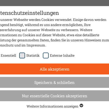
Presse
Material
Sanierungsmobil
Über uns
Kontak
tenschutzeinstellungen
 unserer Webseite werden Cookies verwendet. Einige davon werden
ngend benötigt, während es uns andere ermöglichen, Ihre
zererfahrung auf unserer Webseite zu verbessern. Weitere
rmationen zu Cookies auf dieser Website, etwa eine detaillierte
listung der gesammelten Daten, finden Sie in unseren Hinweisen zu
enschutz
und im
Impressum
.
Essentiell
Statistik
Externe Inhalte
Alle akzeptieren
rt
Speichern & schließen
 in Dettingen
Nur essentielle Cookies akzeptieren
Weitere Informationen anzeigen