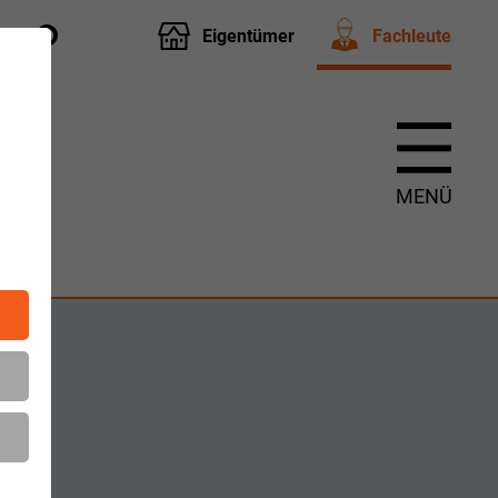
Eigentümer
Fachleute
t
m
MENÜ