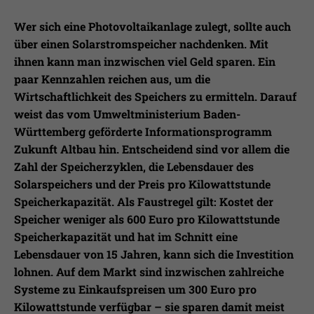
Laufzeit
1 Jahr
Ihnen zusätzliche Informationen anzubieten.
Wer sich eine Photovoltaikanlage zulegt, sollte auch
Erfasst Statistiken über Besuche des
über einen Solarstromspeicher nachdenken. Mit
Benutzers auf der Webseite, wie z.B. die
ihnen kann man inzwischen viel Geld sparen. Ein
Zweck
Anzahl der Besuche, durchschnittliche
paar Kennzahlen reichen aus, um die
Verweildauer auf der Webseite und
welche Seiten gelesen wurden.
Wirtschaftlichkeit des Speichers zu ermitteln. Darauf
weist das vom Umweltministerium Baden-
Württemberg geförderte Informationsprogramm
Name
_pk_ses
Zukunft Altbau hin. Entscheidend sind vor allem die
Zahl der Speicherzyklen, die Lebensdauer des
Anbieter
Matomo
Solarspeichers und der Preis pro Kilowattstunde
Speicherkapazität. Als Faustregel gilt: Kostet der
Laufzeit
30 Min.
Speicher weniger als 600 Euro pro Kilowattstunde
Speicherkapazität und hat im Schnitt eine
Wird verwendet, im Seitenaufrufe des
Zweck
Besuchers während der Sitzung
Lebensdauer von 15 Jahren, kann sich die Investition
nachzuverfolgen
lohnen. Auf dem Markt sind inzwischen zahlreiche
Systeme zu Einkaufspreisen um 300 Euro pro
Kilowattstunde verfügbar – sie sparen damit meist