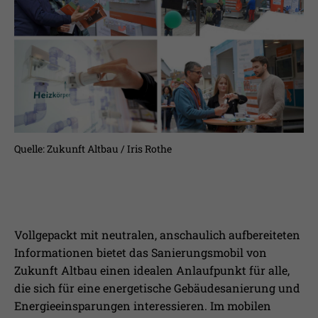
Laufzeit
1 Jahr
Ihnen zusätzliche Informationen anzubieten.
Erfasst Statistiken über Besuche des
Benutzers auf der Webseite, wie z.B. die
Zweck
Anzahl der Besuche, durchschnittliche
Verweildauer auf der Webseite und
welche Seiten gelesen wurden.
Name
_pk_ses
Quelle: Zukunft Altbau / Iris Rothe
Anbieter
Matomo
Laufzeit
30 Min.
Vollgepackt mit neutralen, anschaulich aufbereiteten
Wird verwendet, im Seitenaufrufe des
Informationen bietet das Sanierungsmobil von
Zweck
Besuchers während der Sitzung
Zukunft Altbau einen idealen Anlaufpunkt für alle,
nachzuverfolgen
die sich für eine energetische Gebäudesanierung und
Energieeinsparungen interessieren. Im mobilen