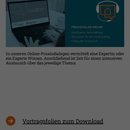
Laufzeit
1 Jahr
Ihnen zusätzliche Informationen anzubieten.
Erfasst Statistiken über Besuche des
Benutzers auf der Webseite, wie z.B. die
Zweck
Anzahl der Besuche, durchschnittliche
Verweildauer auf der Webseite und
welche Seiten gelesen wurden.
In unseren Online-Praxisdialogen vermittelt eine Expertin oder
ein Experte Wissen. Anschließend ist Zeit für einen intensiven
Name
_pk_ses
Austausch über das jeweilige Thema.
Anbieter
Matomo
Laufzeit
30 Min.
Wird verwendet, im Seitenaufrufe des
Zweck
Besuchers während der Sitzung
nachzuverfolgen
Vortragsfolien zum Download