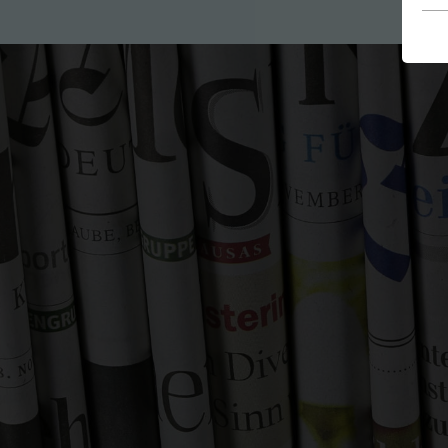
E
Es
be
fu
St
Un
Si
ve
We
ve
E
Wi
zu