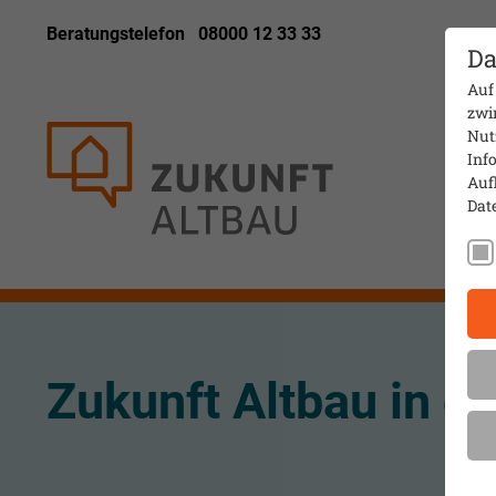
Beratungstelefon
08000 12 33 33
Da
Auf
zwi
Nut
Info
Auf
Dat
Zukunft Altbau in d