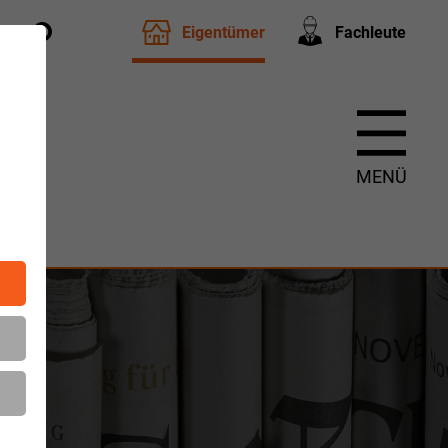
Eigentümer
Fachleute
t
m
MENÜ