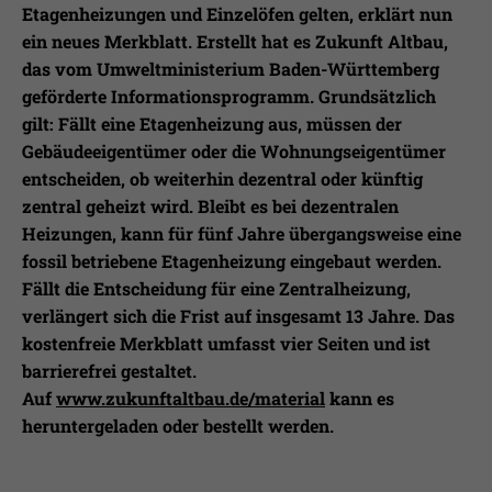
Laufzeit
1 Jahr
Ihnen zusätzliche Informationen anzubieten.
Etagenheizungen und Einzelöfen gelten, erklärt nun
ein neues Merkblatt. Erstellt hat es Zukunft Altbau,
Erfasst Statistiken über Besuche des
das vom Umweltministerium Baden-Württemberg
Benutzers auf der Webseite, wie z.B. die
geförderte Informationsprogramm. Grundsätzlich
Zweck
Anzahl der Besuche, durchschnittliche
gilt: Fällt eine Etagenheizung aus, müssen der
Verweildauer auf der Webseite und
welche Seiten gelesen wurden.
Gebäudeeigentümer oder die Wohnungseigentümer
entscheiden, ob weiterhin dezentral oder künftig
zentral geheizt wird. Bleibt es bei dezentralen
Name
_pk_ses
Heizungen, kann für fünf Jahre übergangsweise eine
fossil betriebene Etagenheizung eingebaut werden.
Anbieter
Matomo
Fällt die Entscheidung für eine Zentralheizung,
verlängert sich die Frist auf insgesamt 13 Jahre. Das
Laufzeit
30 Min.
kostenfreie Merkblatt umfasst vier Seiten und ist
barrierefrei gestaltet.
Wird verwendet, im Seitenaufrufe des
Zweck
Besuchers während der Sitzung
Auf
www.zukunftaltbau.de/material
kann es
nachzuverfolgen
heruntergeladen oder bestellt werden.