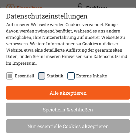
Eigentümer
Fachleute
Datenschutzeinstellungen
Auf unserer Webseite werden Cookies verwendet. Einige
davon werden zwingend benötigt, während es uns andere
ermöglichen, Ihre Nutzererfahrung auf unserer Webseite zu
verbessern. Weitere Informationen zu Cookies auf dieser
Website, etwa eine detaillierte Auflistung der gesammelten
Daten, finden Sie in unseren Hinweisen zum
Datenschutz
und
im
Impressum
.
Essentiell
Statistik
Externe Inhalte
Alle akzeptieren
Etagenheizung kaputt? Diese
Speichern & schließen
Regeln und Fristen gelten
Nur essentielle Cookies akzeptieren
künftig beim Einbau einer