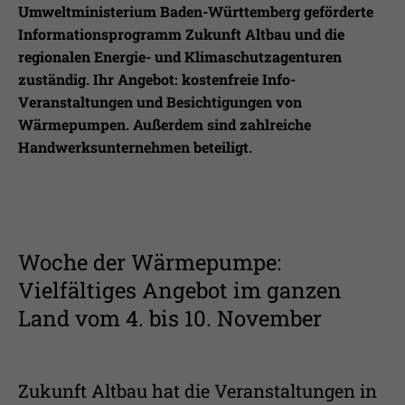
Laufzeit
1 Jahr
Ihnen zusätzliche Informationen anzubieten.
Umweltministerium Baden-Württemberg geförderte
Informationsprogramm Zukunft Altbau und die
Erfasst Statistiken über Besuche des
regionalen Energie- und Klimaschutzagenturen
Benutzers auf der Webseite, wie z.B. die
zuständig. Ihr Angebot: kostenfreie Info-
Zweck
Anzahl der Besuche, durchschnittliche
Veranstaltungen und Besichtigungen von
Verweildauer auf der Webseite und
welche Seiten gelesen wurden.
Wärmepumpen. Außerdem sind zahlreiche
Handwerksunternehmen beteiligt.
Name
_pk_ses
Anbieter
Matomo
Woche der Wärmepumpe:
Laufzeit
30 Min.
Vielfältiges Angebot im ganzen
Wird verwendet, im Seitenaufrufe des
Land vom 4. bis 10. November
Zweck
Besuchers während der Sitzung
nachzuverfolgen
Zukunft Altbau hat die Veranstaltungen in