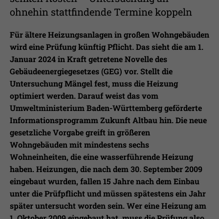
Laufzeit
1 Jahr
Ihnen zusätzliche Informationen anzubieten.
ohnehin stattfindende Termine koppeln
Erfasst Statistiken über Besuche des
Benutzers auf der Webseite, wie z.B. die
Für ältere Heizungsanlagen in großen Wohngebäuden
Zweck
Anzahl der Besuche, durchschnittliche
wird eine Prüfung künftig Pflicht. Das sieht die am 1.
Verweildauer auf der Webseite und
Januar 2024 in Kraft getretene Novelle des
welche Seiten gelesen wurden.
Gebäudeenergiegesetzes (GEG) vor. Stellt die
Untersuchung Mängel fest, muss die Heizung
optimiert werden. Darauf weist das vom
Name
_pk_ses
Umweltministerium Baden-Württemberg geförderte
Informationsprogramm Zukunft Altbau hin. Die neue
Anbieter
Matomo
gesetzliche Vorgabe greift in größeren
Laufzeit
30 Min.
Wohngebäuden mit mindestens sechs
Wohneinheiten, die eine wasserführende Heizung
Wird verwendet, im Seitenaufrufe des
haben. Heizungen, die nach dem 30. September 2009
Zweck
Besuchers während der Sitzung
eingebaut wurden, fallen 15 Jahre nach dem Einbau
nachzuverfolgen
unter die Prüfpflicht und müssen spätestens ein Jahr
später untersucht worden sein. Wer eine Heizung am
1. Oktober 2009 eingebaut hat, muss die Prüfung also