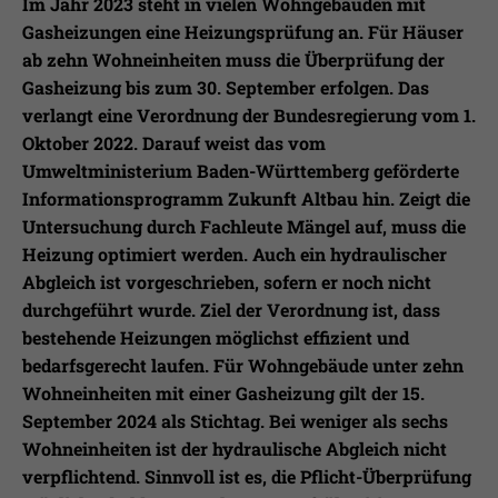
Laufzeit
1 Jahr
Im Jahr 2023 steht in vielen Wohngebäuden mit
Ihnen zusätzliche Informationen anzubieten.
Gasheizungen eine Heizungsprüfung an. Für Häuser
Erfasst Statistiken über Besuche des
ab zehn Wohneinheiten muss die Überprüfung der
Benutzers auf der Webseite, wie z.B. die
Gasheizung bis zum 30. September erfolgen. Das
Zweck
Anzahl der Besuche, durchschnittliche
verlangt eine Verordnung der Bundesregierung vom 1.
Verweildauer auf der Webseite und
Oktober 2022. Darauf weist das vom
welche Seiten gelesen wurden.
Umweltministerium Baden-Württemberg geförderte
Informationsprogramm Zukunft Altbau hin. Zeigt die
Untersuchung durch Fachleute Mängel auf, muss die
Name
_pk_ses
Heizung optimiert werden. Auch ein hydraulischer
Anbieter
Matomo
Abgleich ist vorgeschrieben, sofern er noch nicht
durchgeführt wurde. Ziel der Verordnung ist, dass
Laufzeit
30 Min.
bestehende Heizungen möglichst effizient und
bedarfsgerecht laufen. Für Wohngebäude unter zehn
Wird verwendet, im Seitenaufrufe des
Wohneinheiten mit einer Gasheizung gilt der 15.
Zweck
Besuchers während der Sitzung
September 2024 als Stichtag. Bei weniger als sechs
nachzuverfolgen
Wohneinheiten ist der hydraulische Abgleich nicht
verpflichtend. Sinnvoll ist es, die Pflicht-Überprüfung